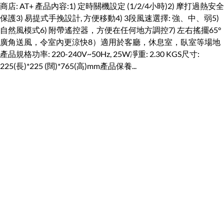
商店: AT+ 產品內容:1) 定時關機設定 (1/2/4小時)2) 摩打過熱安全
保護3) 易提式手挽設計, 方便移動4) 3段風速選擇: 強、中、弱5)
自然風模式6) 附帶遙控器，方便在任何地方調控7) 左右搖擺65°
廣角送風，令室內更涼快8）適用於客廳，休息室，臥室等場地
產品規格功率: 220-240V~50Hz, 25W凈重: 2.30 KGS尺寸:
225(長)*225 (闊)*765(高)mm產品保養...