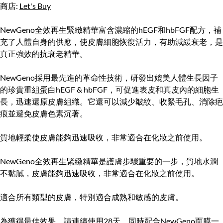
商店:
Let's Buy
NewGeno全效再生緊緻精華富含濃縮的hEGF和hbFGF配方，補
充了人體自身的供應，使皮膚細胞恢復活力，有助減緩衰老，是
真正強效的抗衰老精華。
NewGeno採用最先進的革命性技術，研發出媲美人體生長因子
的珍貴重組蛋白hEGF & hbFGF，可促進表皮和真皮內的細胞生
長，迅速還原皮膚組織。它還可以減少皺紋、收緊毛孔、消除疤
痕並避免皮膚色素沉著。
質地輕柔使皮膚能夠迅速吸收，非常適合在化妝之前使用。
NewGeno全效再生緊緻精華是護膚步驟重要的一步，質地水潤
不黏膩，皮膚能夠迅速吸收，非常適合在化妝之前使用。
適合所有類型的皮膚，特別適合成熟和敏感的皮膚。
為獲得最佳效果，請連續使用28天，同時配合NewGeno面膜一