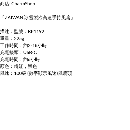
商店: CharmShop
「ZAIWAN 冰雪製冷高速手持風扇」
描述：型號：BP1192
重量：225g
工作時間：約2-18小時
充電接頭：USB-C
充電時間：約6小時
顏色：粉紅，黑色
風速：100級 (數字顯示風速)風扇頭