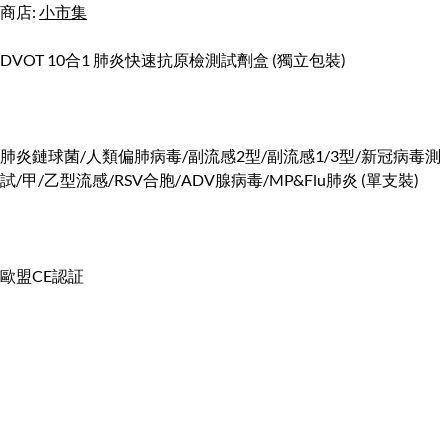
商店:
小市集
DVOT 10合1 肺炎快速抗原檢測試劑盒 (獨立包裝)
肺炎鏈球菌/人類偏肺病毒/副流感2型/副流感1/3型/新冠病毒測
試/甲/⼄型流感/RSV合胞/ADV腺病毒/MP&Flu肺炎 (單支裝)
歐盟CE認証