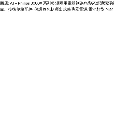
商店: AT+ Philips 3000X 系列乾濕兩用電鬚刨為您帶
靠。技術規格配件: 保護蓋包括彈出式修毛器電源:電池類型:NiMH充