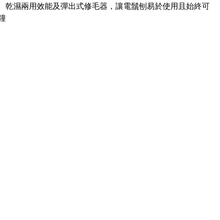
強效切剃刀片、乾濕兩用效能及彈出式修毛器，讓電鬚刨易於使用且始終可
鐘