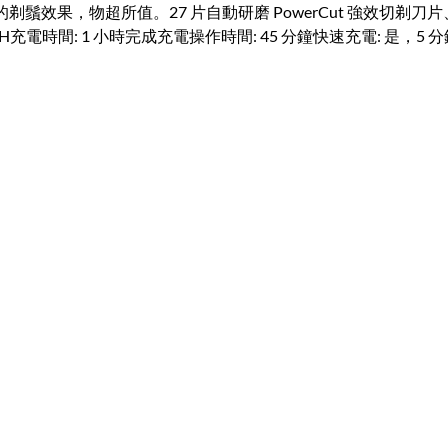
來舒適潔淨的剃鬚效果，物超所值。27 片自動研磨 PowerCut 
電時間: 1 小時完成充電操作時間: 45 分鐘快速充電: 是，5 分