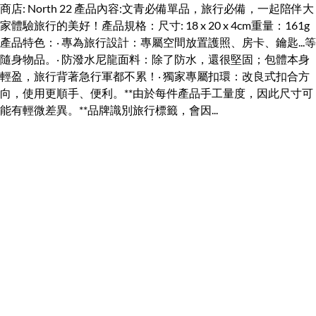
商店: North 22 產品內容:文青必備單品，旅行必備，一起陪伴大
家體驗旅行的美好！產品規格：尺寸: 18 x 20 x 4cm重量：161g
產品特色：‧ 專為旅行設計：專屬空間放置護照、房卡、鑰匙...等
隨身物品。‧ 防潑水尼龍面料：除了防水，還很堅固；包體本身
輕盈，旅行背著急行軍都不累！‧ 獨家專屬扣環：改良式扣合方
向，使用更順手、便利。**由於每件產品手工量度，因此尺寸可
能有輕微差異。**品牌識別旅行標籤，會因...