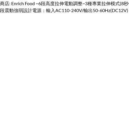
商店: Enrich Food ~6段高度拉伸電動調整~3種專業拉伸模式
段震動強弱設計電源：輸入AC110-240V/輸出50-60Hz(DC12V