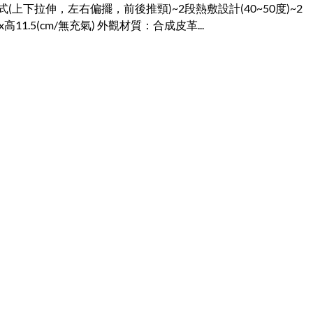
壓程式(上下拉伸，左右偏擺，前後推頸)~2段熱敷設計(40~50度)~2
高11.5(cm/無充氣) 外觀材質：合成皮革...