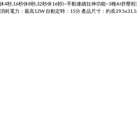
(8秒休4秒,16秒休8秒,32秒休16秒)~手動連續拉伸功能~3種AI舒
) 消耗電力：最高12W 自動定時：15分 產品尺寸：約長29.5x31.5x