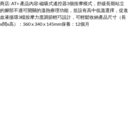
商店: AT+ 產品內容:磁吸式遙控器3個按摩模式，舒緩長期站立
的腳部不適可開關的溫熱療理功能，並設有高中低溫選擇，促進
血液循環3檔按摩力度調節輕巧設計，可輕鬆收納產品尺寸（長
x闊x高）：360 x 340 x 145mm保養：12個月