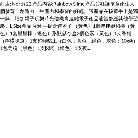
商店: North 22 產品內容:Rainbow Slime 產品旨衽讓孩童產生大
腦發育、創造力、生產力和學習的好處。讓產品在孩童手上是獨
一無二增加親子玩樂時光借機會遠離電子產品適當舒緩其他學習
壓力L Size產品內附:手提盒連蓋子 （黃色）1個攪拌碗和棒（黃
色）1套星星棒（透色）形狀儲存盒2個色素（黃色）1支香精
（檸檬味道）1支超輕黏土（白色，黃色，綠色，灰色；10g@）
1包閃粉（黑色）1支閃粉（銀色）1支夜...