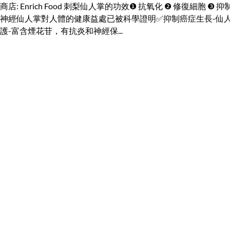
商店: Enrich Food 刺梨仙人掌的功效❶ 抗氧化 ❷ 修復細胞
神經仙人掌對人體的健康益處已被科學證明✅抑制癌症生長-仙人
護-富含煙花苷，有抗炎和神經保...