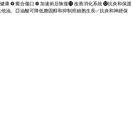
進心臟健康 ❾ 癒合傷口 ❿ 加速術后恢復⓫ 改善消化系統 ⓬抗炎和保護
等其他油。亞油酸可降低膽固醇和抑制癌細胞生長✅抗炎和神經保