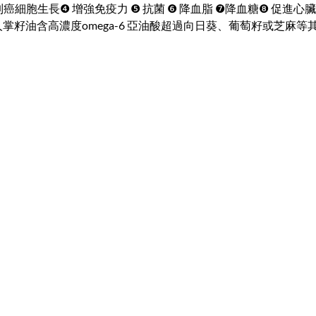
 ❸ 抑制癌細胞生長❹ 增強免疫力 ❺ 抗菌 ❻ 降血脂 ❼降血糖❽ 促
掌籽油含高濃度omega-6 亞油酸超過向日葵、葡萄籽或芝麻