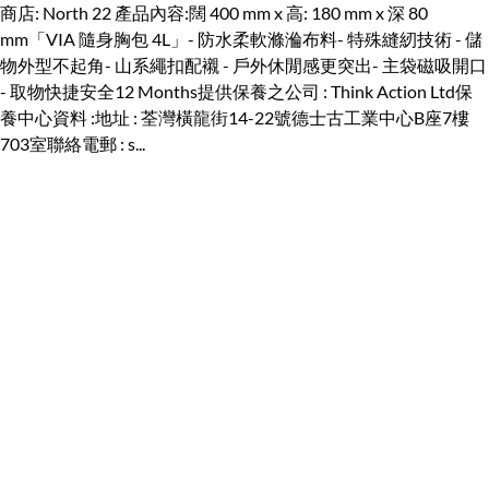
商店: North 22 產品內容:闊 400 mm x 高: 180 mm x 深 80
mm「VIA 隨身胸包 4L」- 防水柔軟滌溣布料- 特殊縫紉技術 - 儲
物外型不起角- 山系繩扣配襯 - 戶外休閒感更突出- 主袋磁吸開口
- 取物快捷安全12 Months提供保養之公司 : Think Action Ltd保
養中心資料 :地址 : 荃灣橫龍街14-22號德士古工業中心B座7樓
703室聯絡電郵 : s...