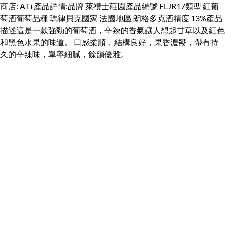
商店: AT+產品詳情:品牌 萊禮士莊園產品編號 FLJR17類型 紅葡
萄酒葡萄品種 瑪律貝克國家 法國地區 朗格多克酒精度 13%產品
描述這是一款強勁的葡萄酒，辛辣的香氣讓人想起甘草以及紅色
和黑色水果的味道。 口感柔順，結構良好，果香濃鬱，帶有持
久的辛辣味，單寧細膩，餘韻優雅。