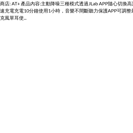
商店: AT+ 產品內容:主動降噪三種模式透過JLab APP隨心
速充電充電10分鐘使用1小時，音樂不間斷聽力保護APP可調整
克風單耳使...