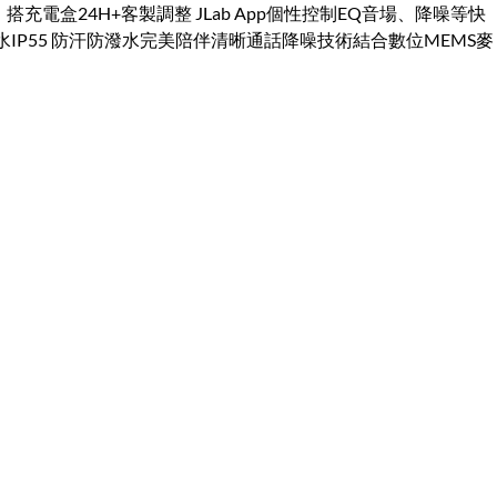
搭充電盒24H+客製調整 JLab App個性控制EQ音場、降噪等快
P55 防汗防潑水完美陪伴清晰通話降噪技術結合數位MEMS麥