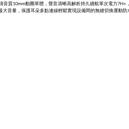
切換高清音質10mm動圈單體，聲音清晰高解析持久續航單次電力7H+，
最大音量，保護耳朵多點連線輕鬆實現設備間的無縫切換運動防水I