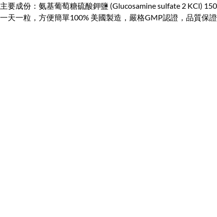
主要成份：氨基葡萄糖硫酸鉀鹽 (Glucosamine sulfate 2 KCl) 1500mg 
一天一粒，方便簡單100% 美國製造，嚴格GMP認證，品質保證每樽60粒 