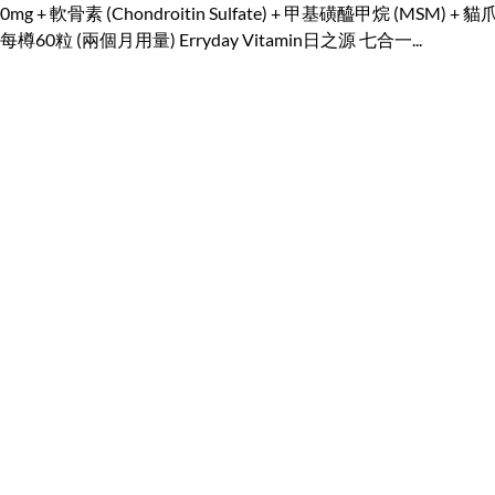
+ 軟骨素 (Chondroitin Sulfate) + 甲基磺醯甲烷 (MSM) + 貓爪藤皮 
(兩個月用量) Erryday Vitamin日之源 七合一...