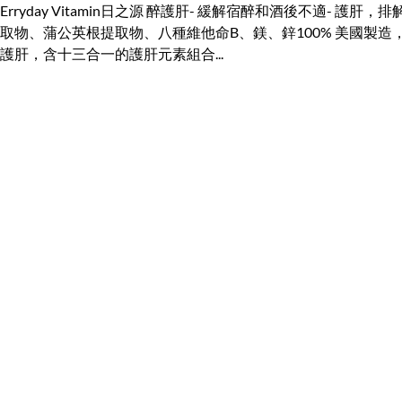
Erryday Vitamin日之源 醉護肝- 緩解宿醉和酒後不適
取物、蒲公英根提取物、八種維他命B、鎂、鋅100% 美國製造，嚴
護肝，含十三合一的護肝元素組合...