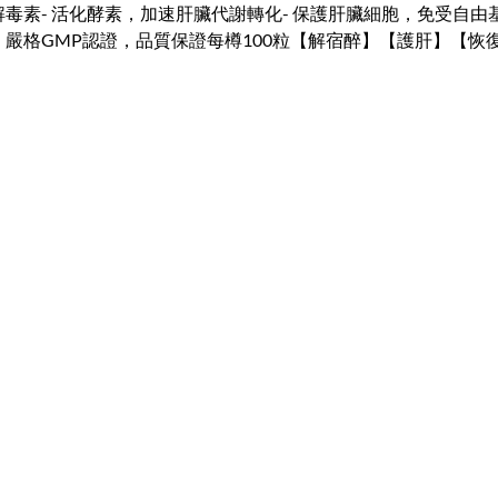
- 護肝，排解毒素- 活化酵素，加速肝臟代謝轉化- 保護肝臟細胞，
格GMP認證，品質保證每樽100粒【解宿醉】【護肝】【恢復狀態】【