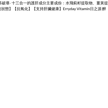
免受自由基破壞- 十三合一的護肝成分主要成份：水飛薊籽提取物、薑黃提
抗氧化】【支持肝臟健康】Erryday Vitamin日之源 醉