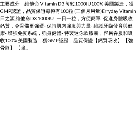
主要成分：維他命 Vitamin D3 每粒1000IU100% 美國製造，獲
GMP認證，品質保證每樽有100粒 (三個月用量)Erryday Vitamin
日之源 維他命D3 1000IU- 一日一粒，方便簡單- 促進身體吸收
鈣質，令骨骼更強硬- 保持肌肉強度與力量- 維護牙齒發育與健
康- 增強免疫系統，強身健體- 特製迷你軟膠囊，容易吞服和吸
收100% 美國製造，獲GMP認證，品質保證【鈣質吸收】 【強
骨骼】 【強...