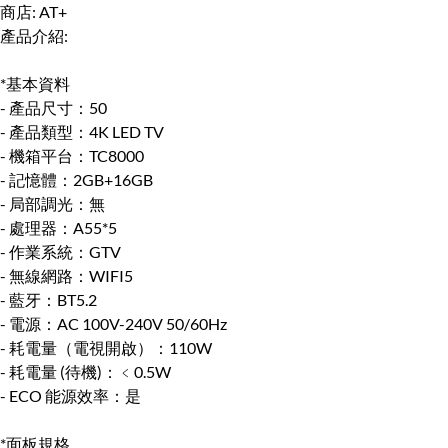
商店:
AT+
產品介紹:
*基本資料
- 產品尺寸：50
- 產品類型：4K LED TV
- 機箱平台：TC8000
- 記憶體：2GB+16GB
- 局部調光：無
- 處理器：A55*5
- 作業系統：GTV
- 無線網路：WIFI5
- 藍牙：BT5.2
- 電源：AC 100V-240V 50/60Hz
- 耗電量（電視開啟）：110W
- 耗電量 (待機)：﹤0.5W
- ECO 能源效率：是
*面板規格