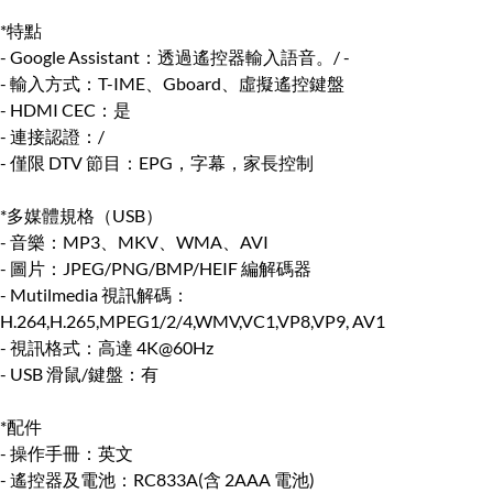
*特點
- Google Assistant：透過遙控器輸入語音。/ -
- 輸入方式：T-IME、Gboard、虛擬遙控鍵盤
- HDMI CEC：是
- 連接認證：/
- 僅限 DTV 節目：EPG，字幕，家長控制
*多媒體規格（USB）
- 音樂：MP3、MKV、WMA、AVI
- 圖片：JPEG/PNG/BMP/HEIF 編解碼器
- Mutilmedia 視訊解碼：
H.264,H.265,MPEG1/2/4,WMV,VC1,VP8,VP9, AV1
- 視訊格式：高達 4K@60Hz
- USB 滑鼠/鍵盤：有
*配件
- 操作手冊：英文
- 遙控器及電池：RC833A(含 2AAA 電池)