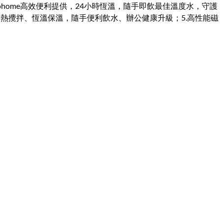
、Yohome高效便利提供，24小時恆溫，隨手即飲最佳溫度水，守護
加熱攪拌、恆溫保溫，隨手便利飲水、辦公健康升級；5.高性能磁