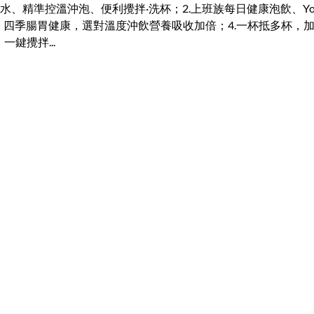
恆溫養胃飲水、精準控溫沖泡、便利攪拌·洗杯；2.上班族每日健康泡飲
，四季腸胃健康，選對溫度沖飲營養吸收加倍；4.一杯抵多杯，
鍵攪拌...