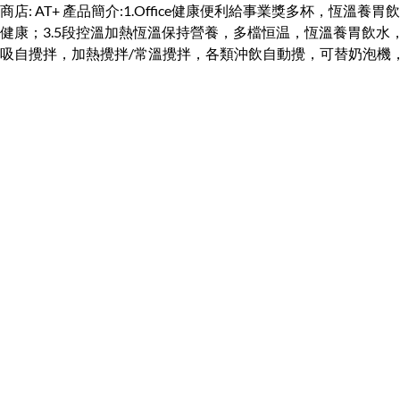
商店: AT+ 產品簡介:1.Office健康便利給事業獎多杯，
健康；3.5段控溫加熱恆溫保持營養，多檔恒温，恆溫養胃飲水
吸自攪拌，加熱攪拌/常溫攪拌，各類沖飲自動攪，可替奶泡機，一