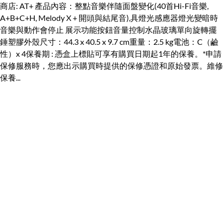
商店: AT+ 產品內容：整點音樂伴隨面盤變化(40首Hi-Fi音樂,
A+B+C+H, Melody X + 開頭與結尾音),具燈光感應器燈光變暗時
音樂與動作會停止 展示功能按鈕音量控制水晶玻璃單向旋轉擺
錘塑膠外殼尺寸：44.3 x 40.5 x 9.7 cm重量：2.5 kg電池：C（鹼
性）x 4保養期 : 憑盒上標貼可享有購買日期起1年的保養。*申請
保修服務時，您應出示購買時提供的保修憑證和原始發票。維修
保養...