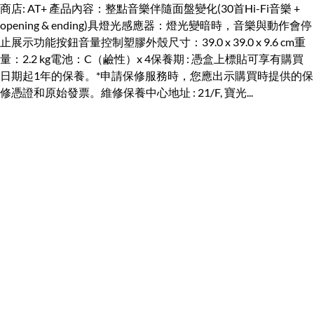
商店: AT+ 產品內容：整點音樂伴隨面盤變化(30首Hi-Fi音樂 +
opening & ending)具燈光感應器：燈光變暗時，音樂與動作會停
止展示功能按鈕音量控制塑膠外殼尺寸：39.0 x 39.0 x 9.6 cm重
量：2.2 kg電池：C（鹼性）x 4保養期 : 憑盒上標貼可享有購買
日期起1年的保養。*申請保修服務時，您應出示購買時提供的保
修憑證和原始發票。維修保養中心地址 : 21/F, 寶光...