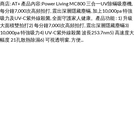
商店: AT+ 產品內容:Power Living MC800 三合一UV除蟎吸塵機,
每分鐘7,000次高頻拍打, 震出深層隱藏塵蟎, 加上10,000pa 特強
吸力及UV-C紫外線殺菌, 全面守護家人健康。產品功能 : 1) 升級
大面積雙拍打2) 每分鐘7,000次高頻拍打, 震出深層隱藏塵蟎3)
10,000pa 特強吸力4) UV-C紫外線殺菌 波長253.7nm5) 高速度大
幅度 21孔散熱除濕6) 可視透明窗, 方便...