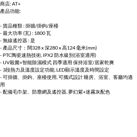
商店:
AT+
產品功能:
- 貨品種類 : 掛牆/掛鉤/座檯
- 最大功率 (瓦) : 1800 瓦
- 無線遙控器 : 是
- 產品尺寸：闊328 x 深280 x 高124 毫米(mm)
- PTC陶瓷速熱技術, IPX2 防水級別(浴室適用)
- UV殺菌+智能除濕模式 四季適用 保持浴室/居家乾爽
- 3段熱力及溫度設定功能, LED顯示溫度及時間設定
- 可掛牆、掛鉤、座檯使用, 可攜式設計 睡房、浴室、客廳均適
用
- 配備毛巾架、防塵網及遙控器, 夢幻紫+迷霧灰配色