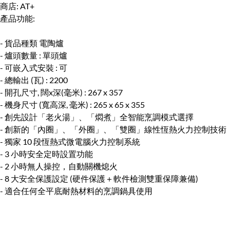
商店:
AT+
產品功能:
- 貨品種類 電陶爐
- 爐頭數量 : 單頭爐
- 可嵌入式安裝 : 可
- 總輸出 (瓦) : 2200
- 開孔尺寸, 闊x深(毫米) : 267 x 357
- 機身尺寸 (寬高深, 毫米) : 265 x 65 x 355
- 創先設計「老火湯」、「燜煮」全智能烹調模式選擇
- 創新的「內圈」、「外圈」、「雙圈」線性恆熱火力控制技術
- 獨家 10 段恆熱式微電腦火力控制系統
- 3 小時安全定時設置功能
- 2 小時無人操控，自動關機熄火
- 8 大安全保護設定 (硬件保護＋軟件檢測雙重保障兼備)
- 適合任何全平底耐熱材料的烹調鍋具使用