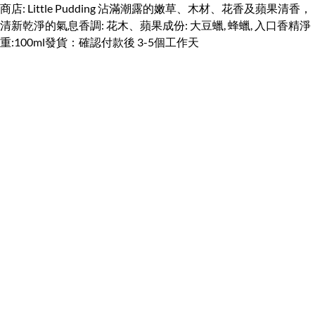
商店: Little Pudding 沾滿潮露的嫩草、木材、花香及蘋果清香，
清新乾淨的氣息香調: 花木、蘋果成份: 大豆蠟, 蜂蠟, 入口香精淨
重:100ml發貨：確認付款後 3-5個工作天