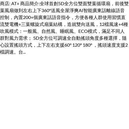
商店: AT+ 商品簡介:全球首創5D全方位雙面雙葉循環扇，前後雙
葉風扇做到左右上下360°送風全屋淨爽AI智能廣東話離線語音
控制，內置200+個廣東話語音指令，方便各種人群使用習慣直
流雙電機+三葉螺旋式扇葉結構，造就雙向送風，12檔風速+4種
吹風模式：一般風、自然風、睡眠風、ECO模式，滿足不同人
群對風力需求； 5D全方位可調速全自動搖頭角度多種選擇，隨
心設置搖頭方式，上下左右支援60° 120° 180° ，搖頭速度支援2
檔調速。台...