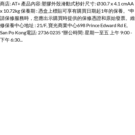
商店: AT+ 產品內容:塑膠外殼滑動式秒針尺寸: Ø30.7 x 4.1 cmAA
x 10.72kg 保養期 : 憑盒上標貼可享有購買日期起1年的保養。*申
請保修服務時，您應出示購買時提供的保修憑證和原始發票。維
修保養中心地址 : 21/F, 寶光商業中心698 Prince Edward Rd E,
San Po Kong電話: 2736 0235 *辦公時間: 星期一至五 上午 9:00 -
下午 6:30...