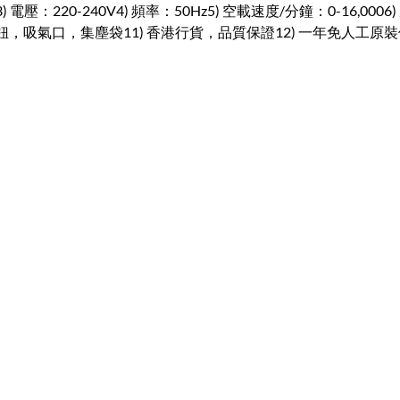
壓：220-240V4) 頻率：50Hz5) 空載速度/分鐘：0-16,0006) 
，吸氣口，集塵袋11) 香港行貨，品質保證12) 一年免人工原