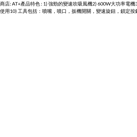
商店: AT+產品特色 : 1) 強勁的變速吹吸風機2) 600W大功率電機3) 電
使用10) 工具包括：噴嘴，噴口，扳機開關，變速旋鈕，鎖定按鈕