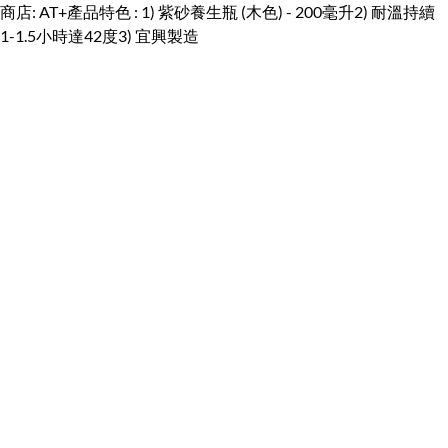
商店: AT+產品特色 : 1) 紫砂養生瓶 (木色) - 200毫升2) 耐溫持續
1-1.5小時達42度3) 宜興製造