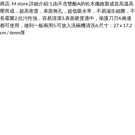
商店: M store 詳細介紹:1.由不含雙酚A的松木纖維製成並高溫高
壓而成，超高密度，表面無孔，超低吸水率，不易滋生細菌，不
長霉菌2.抗污性強，容易清潔3.表面硬度適中，保護刀刃4.兩邊
都可使用，做到一板兩用5.可放入洗碗機清洗6.尺寸：27 x 17.2
cm / 6mm厚