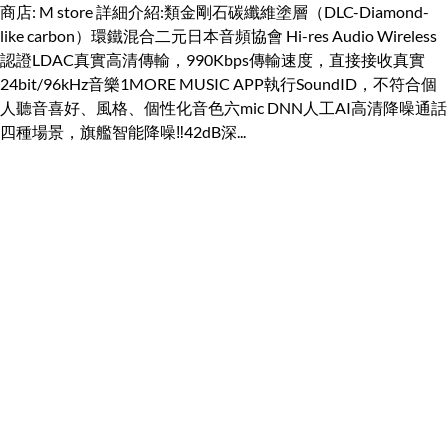
商店: M store 詳細介紹:類金剛石碳纖維塗層（DLC-Diamond-
like carbon）環鐵混合二元日本音頻協會 Hi-res Audio Wireless
認證LDAC真實高清傳輸，990Kbps傳輸速度，直接接收真實
24bit/96kHz音樂1MORE MUSIC APP執行SoundID，不符合個
人聽音喜好、風格、個性化音色六mic DNN人工AI高清降噪通話
四種場景，旗艦智能降噪‼️42dB深...