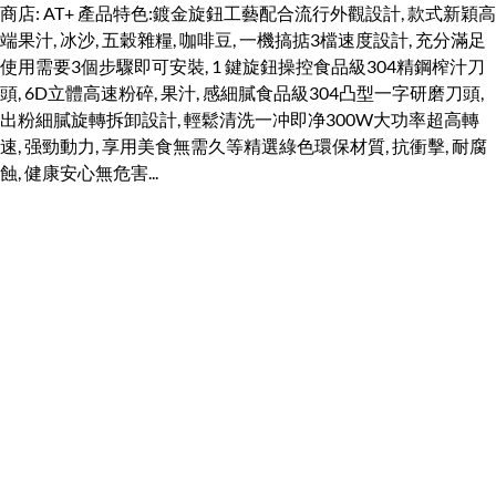
商店: AT+ 產品特色:鍍金旋鈕工藝配合流行外觀設計, 款式新穎高
端果汁, 冰沙, 五穀雜糧, 咖啡豆, 一機搞掂3檔速度設計, 充分滿足
使用需要3個步驟即可安裝, 1 鍵旋鈕操控食品級304精鋼榨汁刀
頭, 6D立體高速粉碎, 果汁, 感細膩食品級304凸型一字研磨刀頭,
出粉細膩旋轉拆卸設計, 輕鬆清洗一冲即净300W大功率超高轉
速, 强勁動力, 享用美食無需久等精選綠色環保材質, 抗衝擊, 耐腐
蝕, 健康安心無危害...