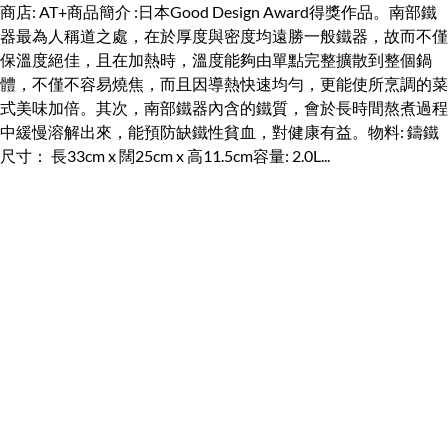
商店: AT+商品簡介 :日本Good Design Award得獎作品。南部鐵
器最為人稱道之處，在於厚度與密度均遠勝一般鐵器，故而不僅
保溫度絕佳，且在加熱時，溫度能夠由單點完整擴散到整個鍋
體，不僅不容易燒焦，而且因導熱快速均勻，更能使所烹調的菜
式美味加倍。其次，南部鐵器內含的鐵質，會於長時間熬煮過程
中緩慢溶解出來，能預防缺鐵性貧血，對健康有益。物料: 鑄鐵
尺寸： 長33cm x 闊25cm x 高11.5cm容量: 2.0L...