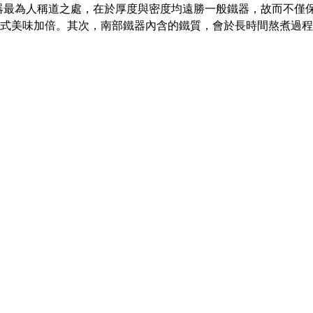
得獎作品。南部鐵器最為人稱道之處，在於厚度與密度均遠勝一般鐵器，
式美味加倍。其次，南部鐵器內含的鐵質，會於長時間熬煮過程中