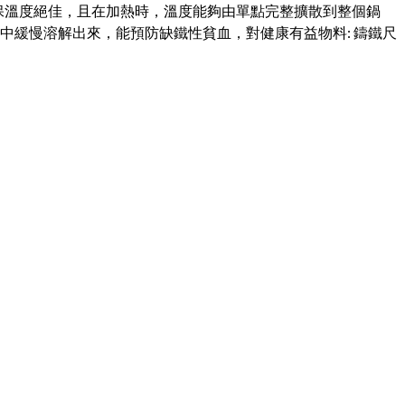
故而不僅保溫度絕佳，且在加熱時，溫度能夠由單點完整擴散到整個鍋
緩慢溶解出來，能預防缺鐵性貧血，對健康有益物料: 鑄鐵尺