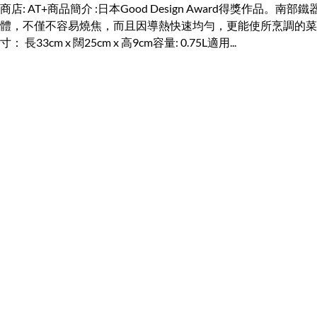
商店: AT+商品簡介 :日本Good Design Award
體，不僅不容易燒焦，而且因導熱快速均勻，更能使所烹調的菜
寸： 長33cm x 闊25cm x 高9cm容量: 0.75L適用...