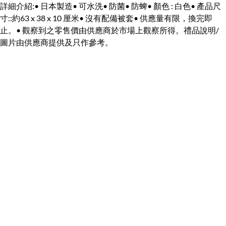
詳細介紹:• 日本製造• 可水洗• 防菌• 防蜱• 顏色 : 白色• 產品尺
寸::約63 x 38 x 10 厘米• 沒有配備被套• 供應量有限，換完即
止。• 觀察到之零售價由供應商於市場上觀察所得。禮品說明/
圖片由供應商提供及只作參考。