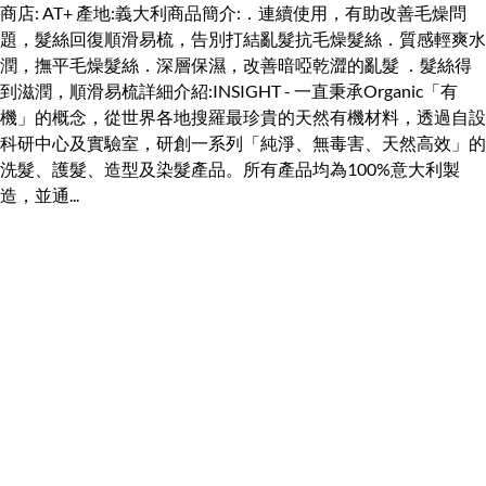
商店: AT+ 產地:義大利商品簡介:．連續使用，有助改善毛燥問
題，髮絲回復順滑易梳，告別打結亂髮抗毛燥髮絲．質感輕爽水
潤，撫平毛燥髮絲．深層保濕，改善暗啞乾澀的亂髮 ．髮絲得
到滋潤，順滑易梳詳細介紹:INSIGHT - 一直秉承Organic「有
機」的概念，從世界各地搜羅最珍貴的天然有機材料，透過自設
科研中心及實驗室，研創一系列「純淨、無毒害、天然高效」的
洗髮、護髮、造型及染髮產品。所有產品均為100%意大利製
造，並通...