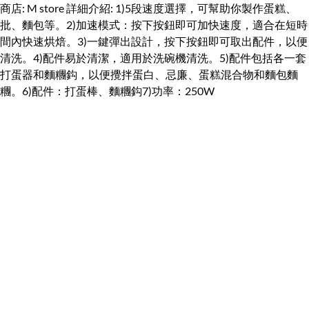
商店: M store 詳細介紹: 1)5段速度選擇，可幫助你製作蛋糕、
批、麵包等。2)加速模式：按下按鈕即可加快速度，適合在短時
間內快速烘焙。3)一鍵彈出設計，按下按鈕即可取出配件，以便
清洗。4)配件易於清潔，適用於洗碗機清洗。5)配件包括各一套
打蛋器和麵糰鈎，以便攪拌蛋白、忌廉、蛋糕混合物和麵包麵
糰。6)配件：打蛋棒、麵糰鈎7)功率：250W