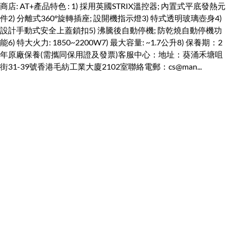
商店: AT+產品特色 : 1) 採用英國STRIX溫控器; 內置式平底發熱元
件2) 分離式360°旋轉插座; 設開機指示燈3) 特式透明玻璃壺身4)
設計手動式安全上蓋鎖扣5) 沸騰後自動停機; 防乾燒自動停機功
能6) 特大火力: 1850~2200W7) 最大容量: ~1.7公升8) 保養期：2
年原廠保養(需攜同保用證及發票)客服中心：地址：葵涌禾塘咀
街31-39號香港毛紡工業大廈2102室聯絡電郵：cs@man...