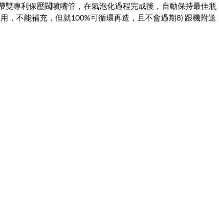
生裝置3) 使用帶雙專利保壓閥噴嘴管，在氣泡化過程完成後，自動保持最佳瓶
性使用，不能補充，但就100%可循環再造，且不會過期8) 跟機附送