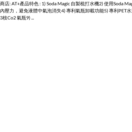
商店: AT+產品特色 : 1) Soda Magic 自製梳打水機2
內壓力，避免液體中氣泡消失4) 專利氣瓶卸載功能5) 專利PET
3枝Co2 氣瓶9) ...