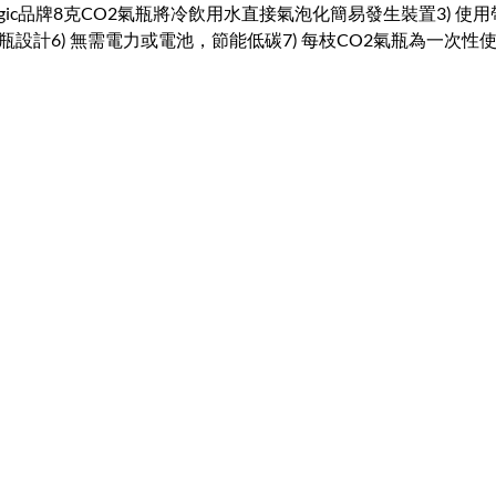
) 使用Soda Magic品牌8克CO2氣瓶將冷飲用水直接氣泡化簡易發
水瓶設計6) 無需電力或電池，節能低碳7) 每枝CO2氣瓶為一次