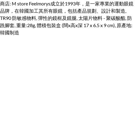
商店: M store Feelmorys成立於1993年，是一家專業的運動眼鏡
品牌，在韓國加工其所有眼鏡，包括產品規劃、設計和製造,
TR90 防敏感物料, 彈性的鏡框及鏡腿, 太陽片物料 - 聚碳酸酯, 防
跣腳套, 重量:28g, 體積包裝盒 (闊x高x深 17 x 6.5 x 9 cm), 原產地:
韓國制造